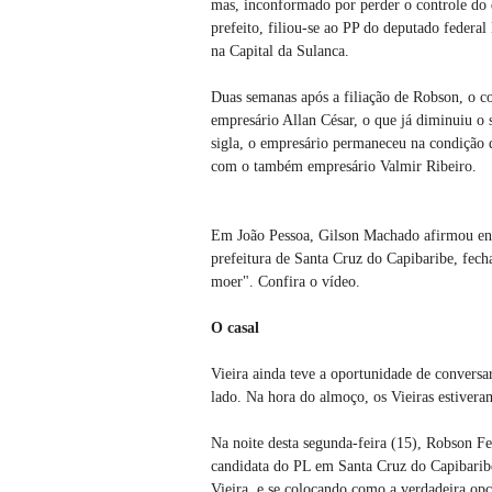
mas, inconformado por perder o controle do d
prefeito, filiou-se ao PP do deputado feder
na Capital da Sulanca.
Duas semanas após a filiação de Robson, o c
empresário Allan César, o que já diminuiu o
sigla, o empresário permaneceu na condição d
com o também empresário Valmir Ribeiro.
Em João Pessoa, Gilson Machado afirmou enfa
prefeitura de Santa Cruz do Capibaribe, fech
moer". Confira o vídeo.
O casal
Vieira ainda teve a oportunidade de conversa
lado. Na hora do almoço, os Vieiras estivera
Na noite desta segunda-feira (15), Robson Fe
candidata do PL em Santa Cruz do Capibaribe
Vieira, e se colocando como a verdadeira opç