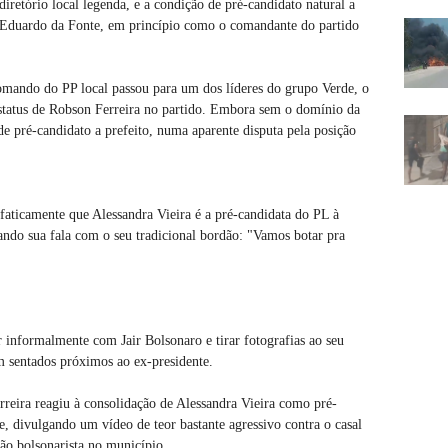
iretório local legenda, e a condição de pré-candidato natural a
al Eduardo da Fonte, em princípio como o comandante do partido
omando do PP local passou para um dos líderes do grupo Verde, o
 status de Robson Ferreira no partido. Embora sem o domínio da
e pré-candidato a prefeito, numa aparente disputa pela posição
ticamente que Alessandra Vieira é a pré-candidata do PL à
ando sua fala com o seu tradicional bordão: "Vamos botar pra
r informalmente com Jair Bolsonaro e tirar fotografias ao seu
m sentados próximos ao ex-presidente.
rreira reagiu à consolidação de Alessandra Vieira como pré-
, divulgando um vídeo de teor bastante agressivo contra o casal
ão bolsonarista no município.