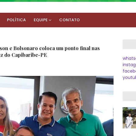
POLÍTICA
EQUIPE
CONTATO
lson e Bolsonaro coloca um ponto final nas
uz do Capibaribe-PE
whats
instag
faceb
youtu