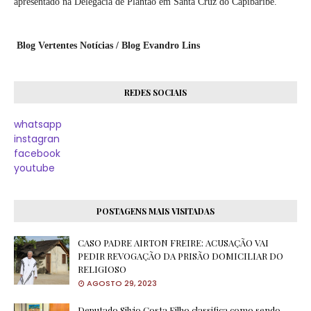
apresentado na Delegacia de Plantão em Santa Cruz do Capibaribe.
Blog Vertentes Notícias / Blog Evandro Lins
REDES SOCIAIS
whatsapp
instagran
facebook
youtube
POSTAGENS MAIS VISITADAS
CASO PADRE AIRTON FREIRE: ACUSAÇÃO VAI
PEDIR REVOGAÇÃO DA PRISÃO DOMICILIAR DO
RELIGIOSO
AGOSTO 29, 2023
Deputado Silvio Costa Filho classifica como sendo