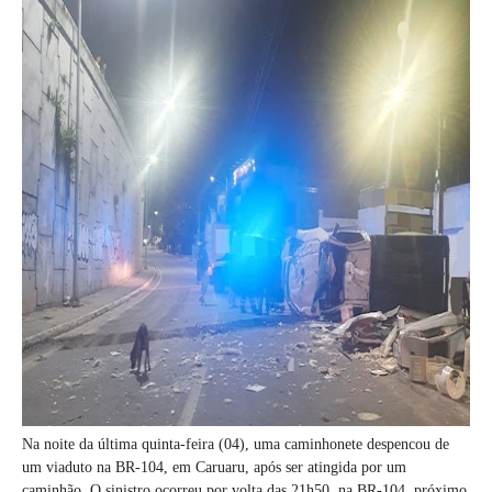
Na noite da última quinta-feira (04), uma caminhonete despencou de
um viaduto na BR-104, em Caruaru, após ser atingida por um
caminhão. O sinistro ocorreu por volta das 21h50, na BR-104, próximo