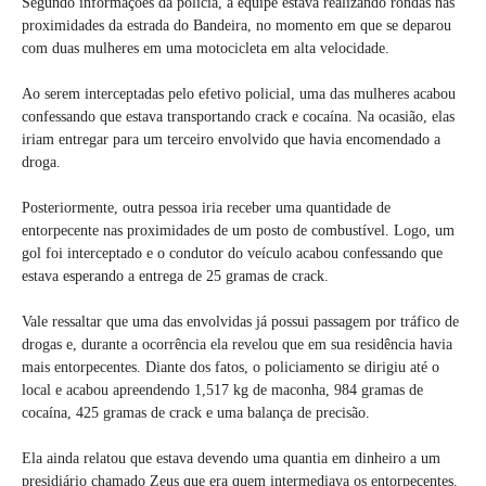
Segundo informações da polícia, a equipe estava realizando rondas nas
proximidades da estrada do Bandeira, no momento em que se deparou
com duas mulheres em uma motocicleta em alta velocidade.
Ao serem interceptadas pelo efetivo policial, uma das mulheres acabou
confessando que estava transportando crack e cocaína. Na ocasião, elas
iriam entregar para um terceiro envolvido que havia encomendado a
droga.
Posteriormente, outra pessoa iria receber uma quantidade de
entorpecente nas proximidades de um posto de combustível. Logo, um
gol foi interceptado e o condutor do veículo acabou confessando que
estava esperando a entrega de 25 gramas de crack.
Vale ressaltar que uma das envolvidas já possui passagem por tráfico de
drogas e, durante a ocorrência ela revelou que em sua residência havia
mais entorpecentes. Diante dos fatos, o policiamento se dirigiu até o
local e acabou apreendendo 1,517 kg de maconha, 984 gramas de
cocaína, 425 gramas de crack e uma balança de precisão.
Ela ainda relatou que estava devendo uma quantia em dinheiro a um
presidiário chamado Zeus que era quem intermediava os entorpecentes.