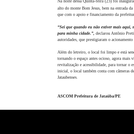
Na noite dessa Quinta-feira (23) foi inaugura
alto do monte Bom Jesus, bem na entrada da c
que com o apoio e financiamento da prefeitur
“Sei que quando eu não estiver mais aqui, 
para minha cidade.”,
declarou Antônio Preti
autoridades, que prestigiaram o acionamento 
Além do letreiro, o local foi limpo e está se
tornando o espaço antes ocioso, agora mais vi
revitalização e acessibilidade, para tornar 
inicial, o local também conta com câmeras de
Jataubenses.
ASCOM Prefeitura de Jataúba/PE