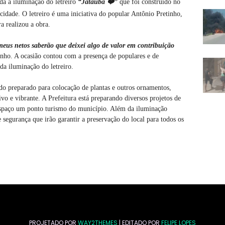
da a iluminação do letreiro
“Jataúba ❤️”
que foi construído no
idade. O letreiro é uma iniciativa do popular Antônio Pretinho,
a realizou a obra.
meus netos saberão que deixei algo de valor em contribuição
nho. A ocasião contou com a presença de populares e de
da iluminação do letreiro.
ndo preparado para colocação de plantas e outros ornamentos,
vo e vibrante. A Prefeitura está preparando diversos projetos de
o espaço um ponto turismo do município. Além da iluminação
 segurança que irão garantir a preservação do local para todos os
PROJETADO POR
WAY2THEMES
| EDITADO POR
FELIPE LOPES