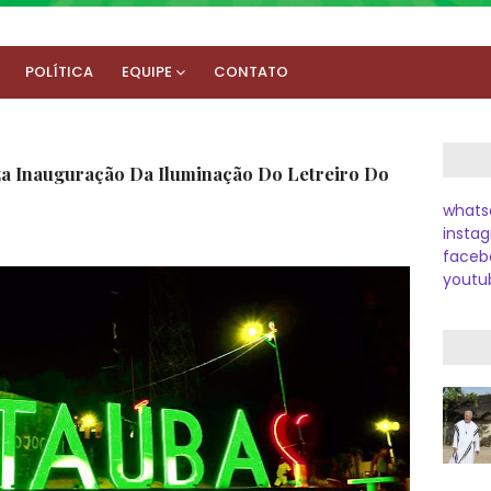
POLÍTICA
EQUIPE
CONTATO
za Inauguração Da Iluminação Do Letreiro Do
whats
instag
faceb
youtu