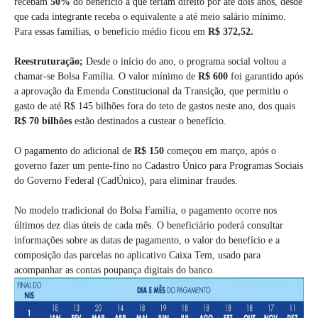
recebam
50%
do benefício a que teriam direito por até dois anos, desde
que cada integrante receba o equivalente a até meio salário mínimo.
Para essas famílias, o benefício médio ficou em
R$ 372,52.
Reestruturação;
Desde o início do ano, o programa social voltou a
chamar-se Bolsa Família. O valor mínimo de
R$ 600
foi garantido após
a aprovação da Emenda Constitucional da Transição, que permitiu o
gasto de até R$ 145 bilhões fora do teto de gastos neste ano, dos quais
R$ 70 bilhões
estão destinados a custear o benefício.
O pagamento do adicional de
R$ 150
começou em março, após o
governo fazer um pente-fino no Cadastro Único para Programas Sociais
do Governo Federal (CadÚnico), para eliminar fraudes.
No modelo tradicional do Bolsa Família, o pagamento ocorre nos
últimos dez dias úteis de cada mês. O beneficiário poderá consultar
informações sobre as datas de pagamento, o valor do benefício e a
composição das parcelas no aplicativo Caixa Tem, usado para
acompanhar as contas poupança digitais do banco.