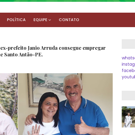
POLÍTICA
EQUIPE
CONTATO
 ex-prefeito Janio Arruda consegue empregar
 de Santo Antão-PE.
whats
instag
faceb
youtu