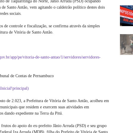
feito de Taquaritinga do Norte, Jânio Arruda (PSD) ocupando
a de Santo Antão, vem agitando o caldeirão político destes dois
edes sociais.
s de controle e fiscalização, se confirma através da simples
eitura de Vitória de Santo Antão.
.gov.br/app/pe/vitoria-de-santo-antao/1/servidores/servidores-
bunal de Contas de Pernambuco
Inicial!principal)
sto de 2.023, a Prefeitura de Vitória de Santo Antão, acolheu em
 municipais que residem e exercem suas atividades em
os dando expediente na Terra da Pitú.
frutos do apoio do ex-prefeito Jânio Arruda (PSD) e seu grupo
Federal Iza Arruda (MDB), filha do Prefeito de Vitória de Santo