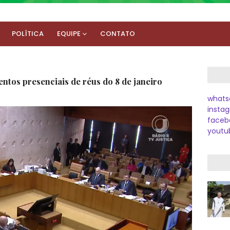
POLÍTICA
EQUIPE
CONTATO
ntos presenciais de réus do 8 de janeiro
whats
instag
faceb
youtu