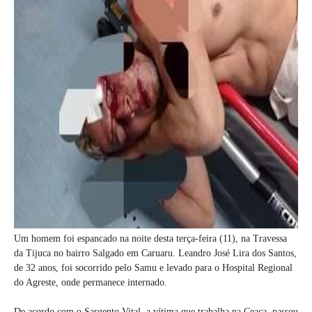
Um homem foi espancado na noite desta terça-feira (11), na Travessa
da Tijuca no bairro Salgado em Caruaru. Leandro José Lira dos Santos,
de 32 anos, foi socorrido pelo Samu e levado para o Hospital Regional
do Agreste, onde permanece internado.
De acordo com o Sargento Vital, a vítima que trabalha na Ceaca, passou