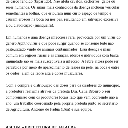
de casco fendido (bipartido). Não afeta cavalos, cachorros, gatos ou
seres humanos. Os sinais mais conhecidos da doença incluem vesículas,
semelhantes a bolhas, que estouram num curto espaço de tempo e
causam erosões na boca ou nos pés, resultando em salivação excessiva
e/ou claudicação (manqueira).
Em humanos é uma doença infecciosa rara, provocada por um vírus do
gênero Aphthovirus e que pode surgir quando se consome leite não
pasteurizado vindo de animais contaminados. Essa doença é mais
comum em regiões rurais e as crianças, idosos e indivíduos com baixa
imunidade são os mais susceptíveis à infecção. A febre aftosa pode ser
percebida por meio do aparecimento de lesões na pele, na boca e entre
os dedos, além de febre alta e dores musculares.
Com a compra e distribuição das doses para os criadores do município,
a prefeitura reafirma através da prefeita Dra. Cátia Ribeiro o seu
compromisso com os produtores locais fato que vem ocorrendo ano a
ano, um trabalho coordenado pela própria prefeita junto ao secretário
de Agricultura, Antônio de Pádua (Duá) e sua equipe.
ASCOM – PREFEITURA DE JATAÚBA