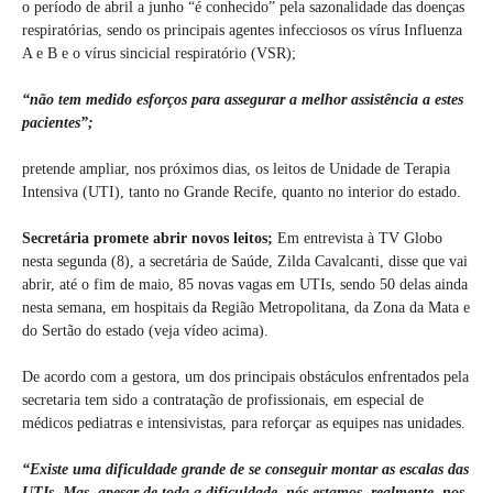
o período de abril a junho “é conhecido” pela sazonalidade das doenças
respiratórias, sendo os principais agentes infecciosos os vírus Influenza
A e B e o vírus sincicial respiratório (VSR);
“não tem medido esforços para assegurar a melhor assistência a estes
pacientes”;
pretende ampliar, nos próximos dias, os leitos de Unidade de Terapia
Intensiva (UTI), tanto no Grande Recife, quanto no interior do estado.
Secretária promete abrir novos leitos;
Em entrevista à TV Globo
nesta segunda (8), a secretária de Saúde, Zilda Cavalcanti, disse que vai
abrir, até o fim de maio, 85 novas vagas em UTIs, sendo 50 delas ainda
nesta semana, em hospitais da Região Metropolitana, da Zona da Mata e
do Sertão do estado (veja vídeo acima).
De acordo com a gestora, um dos principais obstáculos enfrentados pela
secretaria tem sido a contratação de profissionais, em especial de
médicos pediatras e intensivistas, para reforçar as equipes nas unidades.
“Existe uma dificuldade grande de se conseguir montar as escalas das
UTIs. Mas, apesar de toda a dificuldade, nós estamos, realmente, nos