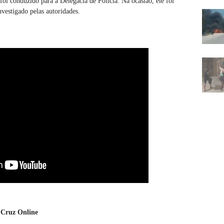
 foi conduzido para a Delegacia de Polícia. Na ocasião, ele foi
nvestigado pelas autoridades.
 Cruz Online