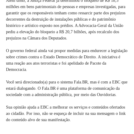
Além disso, a Justiça Federal já determinou o bloqueio de R$ 18,5
milhões em bens patrimoniais de pessoas e empresas investigadas, para
garantir que os responsáveis tenham como ressarcir parte dos prejuízos
decorrentes da destruição de instalações públicas e do patrimônio
histórico e artístico exposto nos prédios. A Advocacia-Geral da União
pediu a elevação do bloqueio a R$ 20,7 bilhões, após recalculo dos
prejuízos na Câmara dos Deputados.
O governo federal ainda vai propor medidas para endurecer a legislação
sobre crimes contra o Estado Democrático de Direito. A iniciativa é
uma reação aos atos terroristas e foi apelidado de Pacote da
Democracia.
Você será direcionado(a) para o sistema Fala.BR, mas é com a EBC que
estará dialogando. O Fala.BR é uma plataforma de comunicação da
sociedade com a administração pública, por meio das Ouvidorias.
Sua opinião ajuda a EBC a melhorar os serviços e conteúdos ofertados
ao cidadão. Por isso, não se esqueça de incluir na sua mensagem o link
do conteúdo alvo de sua manifestação.