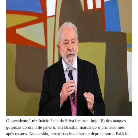
O presidente Luiz Inácio Lula da Silva lembrou hoje (8) dos ataques
golpistas do dia 8 de janeiro, em Brasília, marcando o primeiro mês
após os atos. Na ocasião, terroristas invadiram e depredaram o Palácio