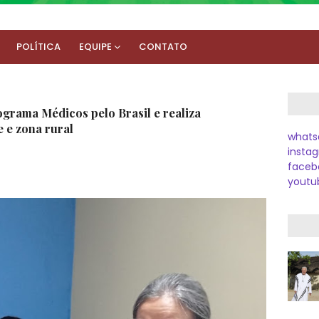
POLÍTICA
EQUIPE
CONTATO
grama Médicos pelo Brasil e realiza
 e zona rural
whats
instag
faceb
youtu