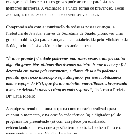
crianças e adultos e em casos graves pode acarretar paralisia nos
membros inferiores. A vacinação é a única forma de prevenção. Todas
as crianças menores de cinco anos devem ser vacinadas.
Compromissada com a imunização de todas as nossas crianças, a
Prefeitura de Jataúba, através da Secretaria de Saúde, promoveu uma
grande mobilização para alcançar a meta estabelecida pelo Ministério da
Saúde, indo inclusive além e ultrapassando a meta.
“É uma grande felicidade podermos imunizar nossas crianças contra
algo tão grave. Nos últimos dias tivemos notícias de que a doença foi
detectada em nosso país novamente, e diante disso não podemos
permitir que nosso município seja atingindo, por isso mobilizamos
toda a equipe do PNI, que fez um trabalho maravilhoso, ultrapassado
a meta e deixando nossas crianças mais seguras.”,
declarou a Prefeita
Drª Cátia Ribeiro.
A equipe se reuniu em uma pequena comemoração realizada para
celebrar o momento, e na ocasião cada técnico (a) e digitador (a) do
programa foi presenteado (a) com um jaleco personalizado,
evidenciando o apresso que a gestão tem pelo trabalho bem feito e o
compromisso com a saúde dos Jataubenses.