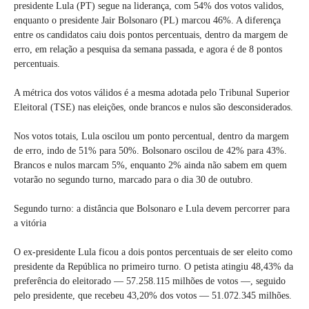
presidente Lula (PT) segue na liderança, com 54% dos votos validos,
enquanto o presidente Jair Bolsonaro (PL) marcou 46%. A diferença
entre os candidatos caiu dois pontos percentuais, dentro da margem de
erro, em relação a pesquisa da semana passada, e agora é de 8 pontos
percentuais.
A métrica dos votos válidos é a mesma adotada pelo Tribunal Superior
Eleitoral (TSE) nas eleições, onde brancos e nulos são desconsiderados.
Nos votos totais, Lula oscilou um ponto percentual, dentro da margem
de erro, indo de 51% para 50%. Bolsonaro oscilou de 42% para 43%.
Brancos e nulos marcam 5%, enquanto 2% ainda não sabem em quem
votarão no segundo turno, marcado para o dia 30 de outubro.
Segundo turno: a distância que Bolsonaro e Lula devem percorrer para
a vitória
O ex-presidente Lula ficou a dois pontos percentuais de ser eleito como
presidente da República no primeiro turno. O petista atingiu 48,43% da
preferência do eleitorado — 57.258.115 milhões de votos —, seguido
pelo presidente, que recebeu 43,20% dos votos — 51.072.345 milhões.