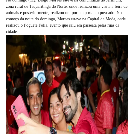
No domingo (11), Diogo Moraes esteve na comunidade do Jerimum,
zona rural de Taquaritinga do Norte, onde realizou uma visita a feira de
animais e posteriormente, realizou um porta a porta no povoado. No
começo da noite do domingo, Moraes esteve na Capital da Moda, onde
realizou o Foguete Folia, evento que saiu em passeata pelas ruas da
cidade.