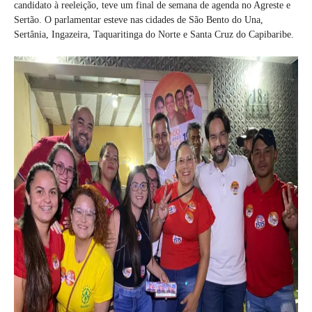
candidato à reeleição, teve um final de semana de agenda no Agreste e
Sertão. O parlamentar esteve nas cidades de São Bento do Una,
Sertânia, Ingazeira, Taquaritinga do Norte e Santa Cruz do Capibaribe.