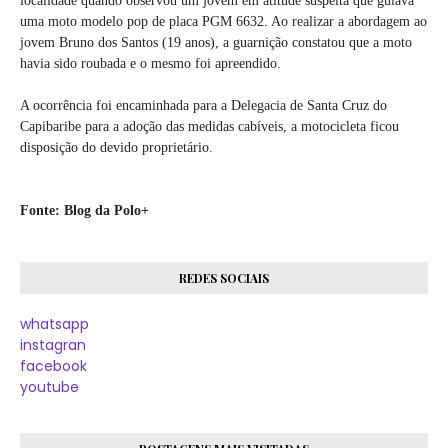
localidade quando observou um jovem em atitude suspeita que guiava
uma moto modelo pop de placa PGM 6632. Ao realizar a abordagem ao
jovem Bruno dos Santos (19 anos), a guarnição constatou que a moto
havia sido roubada e o mesmo foi apreendido.
A ocorrência foi encaminhada para a Delegacia de Santa Cruz do
Capibaribe para a adoção das medidas cabíveis, a motocicleta ficou
disposição do devido proprietário.
Fonte: Blog da Polo+
REDES SOCIAIS
whatsapp
instagran
facebook
youtube