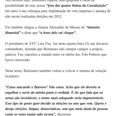
Nos últimos dias, Bolsonaro repetiu falas golpistas e falou na
possibilidade de usar armas
“fora das quatro linhas da Constituição”
em meio à sua cobrança para implantação de voto impresso e ameaça de
não serem realizadas eleições em 2022.
Ele também chegou a chamar Alexandre de Moraes de
“ministro
ditatorial”
e disse que
“a hora dele vai chegar”.
O presidente do STF, Luiz Fux, fez nesta quinta-feira (5) um discurso
contundente, dizendo que Bolsonaro não cumpre cumpre a própria
palavra. Fux cancelou a reunião entre os chefes dos Três Poderes que
havia convocado.
Nesta sexta, Bolsonaro também voltou a criticar o sistema de votação
brasileiro.
“Estou atacando o Barroso? Não estou. Acho que ele deveria se
orgulhar e ouvir da minha parte a verdade. É ele que fala que as
urnas são invioláveis, o termo mais adequado seria impenetráveis.
Esse tipo de gente quer decidir as eleições no ano que vem. Quero e
desejo eleições, limpas, democráticas, sem que meia dúzia de pessoas
conte os votos numa sala escura”,
discursou.